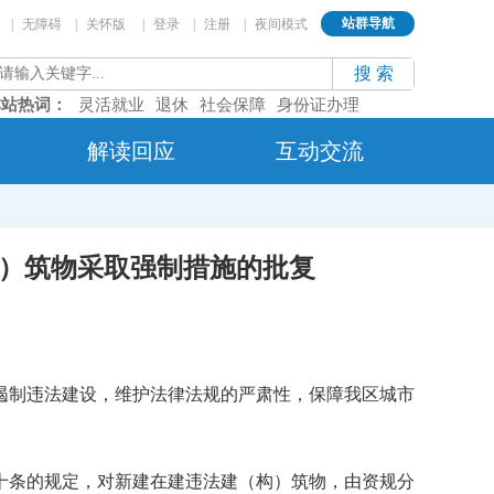
站群导航
无障碍
|
关怀版
|
|
登录
|
注册
|
夜间模式
本站热词：
灵活就业
退休
社会保障
身份证办理
解读回应
互动交流
构）筑物采取强制措施的批复
遏制违法建设，维护法律法规的严肃性，保障我区城市
十条的规定，对新建在建违法建（构）筑物，由资规分