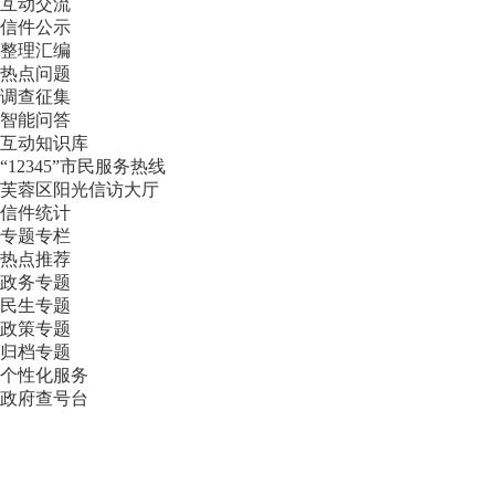
互动交流
信件公示
整理汇编
热点问题
调查征集
智能问答
互动知识库
“12345”市民服务热线
芙蓉区阳光信访大厅
信件统计
专题专栏
热点推荐
政务专题
民生专题
政策专题
归档专题
个性化服务
政府查号台
换肤模式
长者专区
用户空间
芙蓉区融合服务平台